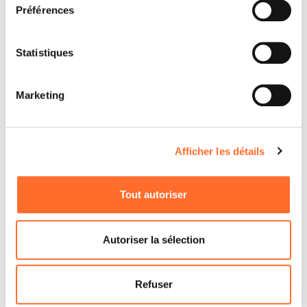
Préférences
Statistiques
Marketing
Afficher les détails
Tout autoriser
Par quels produits êtes-vous intéressé ?
*
Autoriser la sélection
Poêles à granules avec soufflerie
Poêles à granules hydro
Refuser
Poêles à granules canalisables