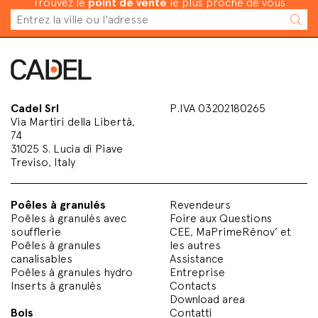
Trouvez le
point de vente
le plus proche de vous
Cadel Srl
P.IVA 03202180265
Via Martiri della Libertà,
74
31025 S. Lucia di Piave
Treviso, Italy
Poêles à granulés
Revendeurs
Poêles à granulés avec
Foire aux Questions
soufflerie
CEE, MaPrimeRénov’ et
Poêles à granules
les autres
canalisables
Assistance
Poêles à granules hydro
Entreprise
Inserts à granulés
Contacts
Download area
Bois
Contatti