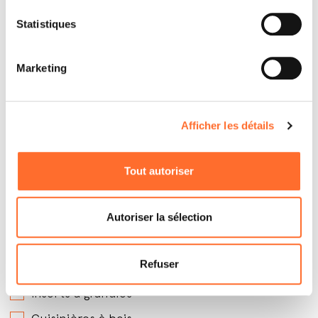
Statistiques
Marketing
Afficher les détails
Par quels produits êtes-vous intéressé ?
*
Tout autoriser
Poêles à granules avec soufflerie
Poêles à granules hydro
Autoriser la sélection
Poêles à granules canalisables
Refuser
Poêles à bois
Inserts à granules