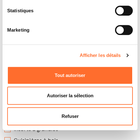
Statistiques
Marketing
Afficher les détails
Par quels produits êtes-vous intéressé ?
*
Tout autoriser
Poêles à granules avec soufflerie
Poêles à granules hydro
Autoriser la sélection
Poêles à granules canalisables
Refuser
Poêles à bois
Inserts à granules