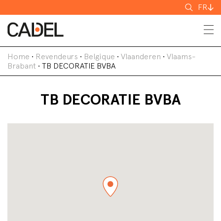
Recherch
FR
Home
•
Revendeurs
•
Belgique
•
Vlaanderen
•
Vlaams-
Brabant
•
TB DECORATIE BVBA
TB DECORATIE BVBA