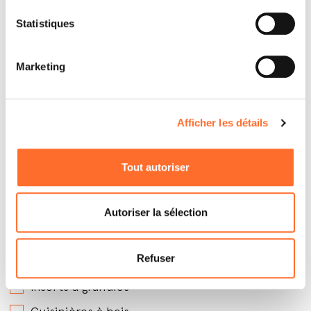
Statistiques
Marketing
Afficher les détails
Par quels produits êtes-vous intéressé ?
*
Tout autoriser
Poêles à granules avec soufflerie
Poêles à granules hydro
Autoriser la sélection
Poêles à granules canalisables
Refuser
Poêles à bois
Inserts à granules