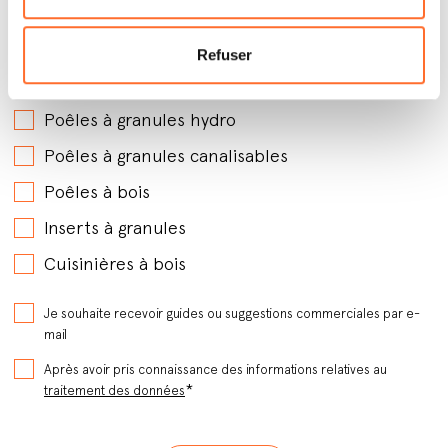
Par quels produits êtes-vous intéressé ?
*
Refuser
Poêles à granules avec soufflerie
Poêles à granules hydro
Poêles à granules canalisables
Poêles à bois
Inserts à granules
Cuisinières à bois
Je souhaite recevoir guides ou suggestions commerciales par e-
mail
Après avoir pris connaissance des informations relatives au
*
traitement des données