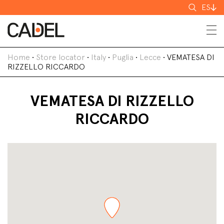
Buscar
ES
Home
•
Store locator
•
Italy
•
Puglia
•
Lecce
•
VEMATESA DI
RIZZELLO RICCARDO
VEMATESA DI RIZZELLO
RICCARDO