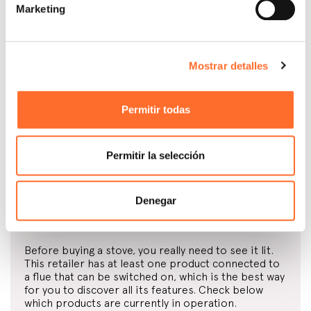
or fireplace with interest-free instalments. Read
Marketing
more.
Mostrar detalles
Flue design and installation
Permitir todas
This retailer takes care of the design and installation
of the flue system that is most suitable for your
home and for the product you have chosen, either
directly or through a licensed professional.
Permitir la selección
Denegar
Switched-on products in the showroom
Before buying a stove, you really need to see it lit.
This retailer has at least one product connected to
a flue that can be switched on, which is the best way
for you to discover all its features. Check below
which products are currently in operation.