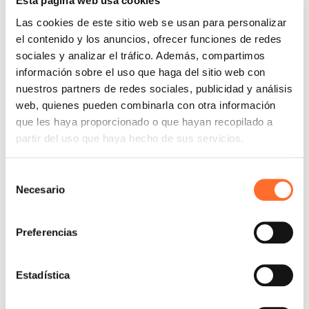
Esta página web usa cookies
Technical site inspection
Las cookies de este sitio web se usan para personalizar
This retailer will assess your specific needs and the
el contenido y los anuncios, ofrecer funciones de redes
features of your home on-site to make sure to
sociales y analizar el tráfico. Además, compartimos
offer you the product that suits you best.
información sobre el uso que haga del sitio web con
nuestros partners de redes sociales, publicidad y análisis
web, quienes pueden combinarla con otra información
que les haya proporcionado o que hayan recopilado a
Stove installation
partir del uso que haya hecho de sus servicios.
This retailer relies on qualified technicians who are
trained and authorised by Cadel to ensure error-
Selección
proof installation in compliance with current
Necesario
de
regulations.
consentimiento
Preferencias
Zero interest purchase
Estadística
This retailer has joined Cadel's “Zero interest”
campaign, which allows you to purchase your stove