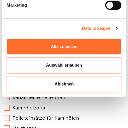
Marketing
Details zeigen
Alle zulassen
Auswahl erlauben
An welchen Produkten sind Sie interessiert?
*
Belüftete Pelletöfen
Ablehnen
Wasserführende Pelletöfen
Kanalisierte Pelletöfen
Kaminholzöfen
Pelleteinsätze für Kaminöfen